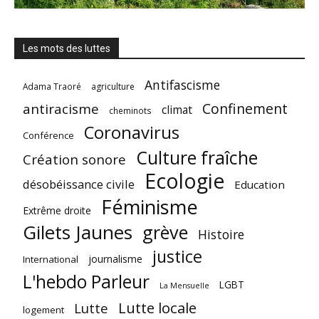
Les mots des luttes
Antifascisme
Adama Traoré
agriculture
Confinement
antiracisme
climat
cheminots
Coronavirus
Conférence
Culture fraîche
Création sonore
Ecologie
désobéissance civile
Education
Féminisme
Extrême droite
Gilets Jaunes
grève
Histoire
justice
journalisme
International
L'hebdo Parleur
LGBT
La Mensuelle
Lutte locale
Lutte
logement