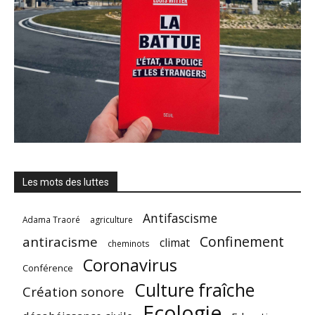
Les mots des luttes
Antifascisme
Adama Traoré
agriculture
Confinement
antiracisme
climat
cheminots
Coronavirus
Conférence
Culture fraîche
Création sonore
Ecologie