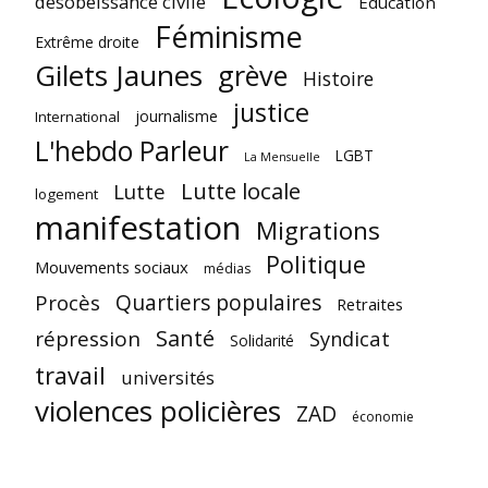
désobéissance civile
Education
Féminisme
Extrême droite
Gilets Jaunes
grève
Histoire
justice
journalisme
International
L'hebdo Parleur
LGBT
La Mensuelle
Lutte locale
Lutte
logement
manifestation
Migrations
Politique
Mouvements sociaux
médias
Quartiers populaires
Procès
Retraites
Santé
répression
Syndicat
Solidarité
travail
universités
violences policières
ZAD
économie