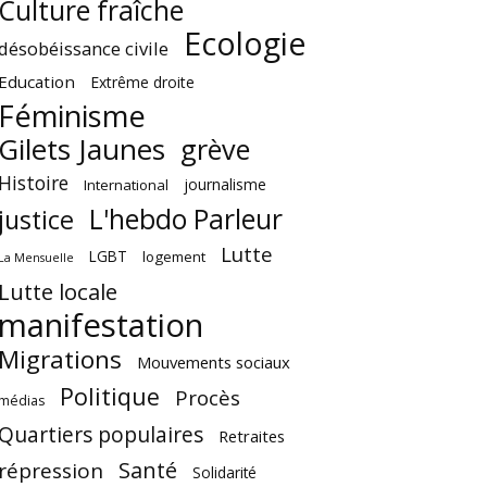
Culture fraîche
Ecologie
désobéissance civile
Education
Extrême droite
Féminisme
Gilets Jaunes
grève
Histoire
journalisme
International
L'hebdo Parleur
justice
Lutte
LGBT
logement
La Mensuelle
Lutte locale
manifestation
Migrations
Mouvements sociaux
Politique
Procès
médias
Quartiers populaires
Retraites
Santé
répression
Solidarité