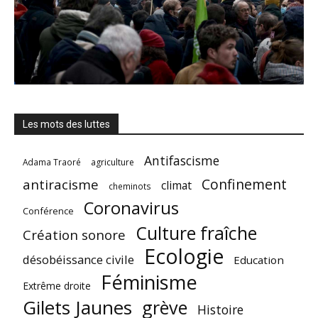
Les mots des luttes
Antifascisme
Adama Traoré
agriculture
Confinement
antiracisme
climat
cheminots
Coronavirus
Conférence
Culture fraîche
Création sonore
Ecologie
désobéissance civile
Education
Féminisme
Extrême droite
Gilets Jaunes
grève
Histoire