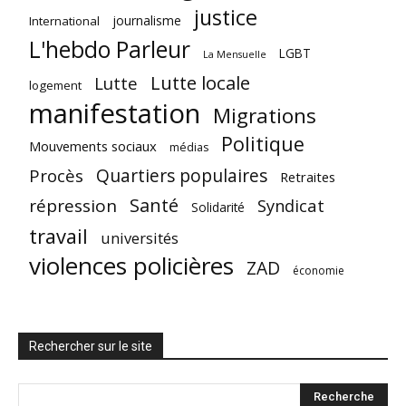
justice
journalisme
International
L'hebdo Parleur
LGBT
La Mensuelle
Lutte locale
Lutte
logement
manifestation
Migrations
Politique
Mouvements sociaux
médias
Quartiers populaires
Procès
Retraites
Santé
répression
Syndicat
Solidarité
travail
universités
violences policières
ZAD
économie
Rechercher sur le site