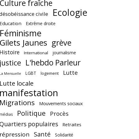
Culture fraîche
Ecologie
désobéissance civile
Education
Extrême droite
Féminisme
Gilets Jaunes
grève
Histoire
journalisme
International
L'hebdo Parleur
justice
Lutte
LGBT
logement
La Mensuelle
Lutte locale
manifestation
Migrations
Mouvements sociaux
Politique
Procès
médias
Quartiers populaires
Retraites
Santé
répression
Solidarité