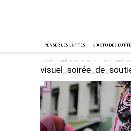
PENSER LES LUTTES
L’ACTU DES LUTT
Accueil
visuel_soirée_de_soutien
visuel_soirée_d
visuel_soirée_de_souti