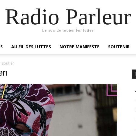
Radio Parleur
Le son de toutes les luttes
ES
AU FIL DES LUTTES
NOTRE MANIFESTE
SOUTENIR
e_soutien
en