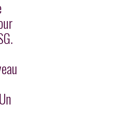
e
our
SG.
veau
 Un