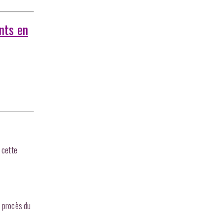
nts en
 cette
t procès du