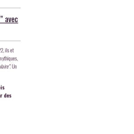
l” avec
, ils et
mythiques,
laire”
. Un
ois
ar des