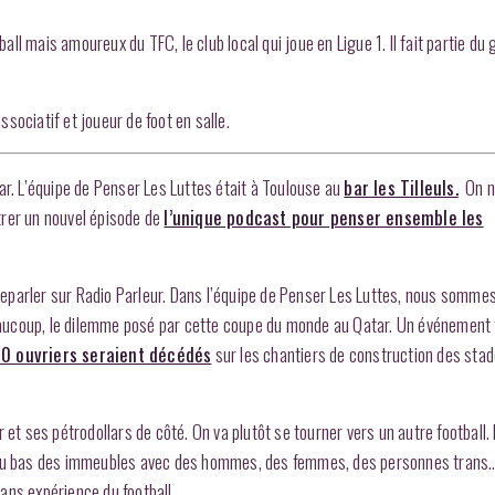
all mais amoureux du TFC, le club local qui joue en Ligue 1. Il fait partie du
ssociatif et joueur de foot en salle.
ar. L’équipe de Penser Les Luttes était à Toulouse au
bar les Tilleuls.
On n’
trer un nouvel épisode de
l’unique podcast pour penser ensemble les
n reparler sur Radio Parleur. Dans l’équipe de Penser Les Luttes, nous somme
aucoup, le dilemme posé par cette coupe du monde au Qatar. Un événement
0 ouvriers seraient décédés
sur les chantiers de construction des sta
et ses pétrodollars de côté. On va plutôt se tourner vers un autre football. I
s, au bas des immeubles avec des hommes, des femmes, des personnes trans
ans expérience du football.