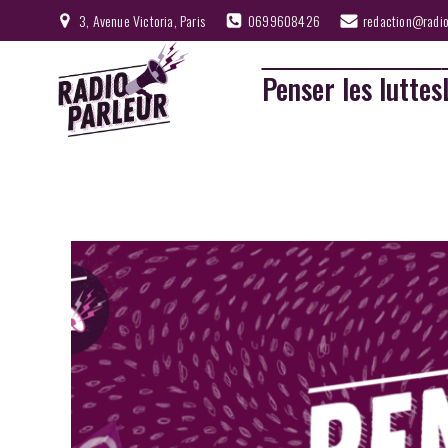
3, Avenue Victoria, Paris
0699608426
redaction@radio
Penser les luttes