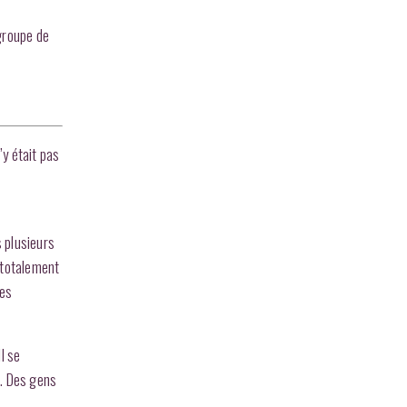
 groupe de
y était pas
s plusieurs
 totalement
des
l se
… Des gens