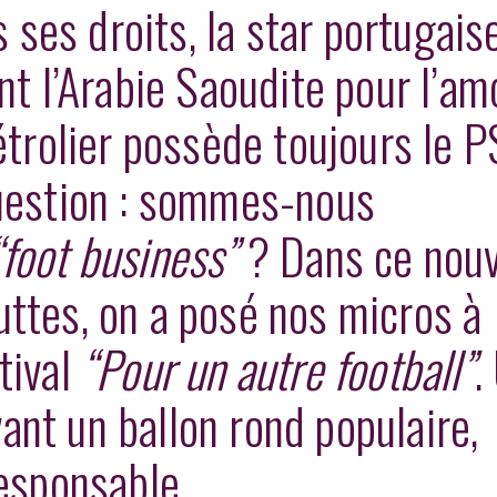
 ses droits, la star portugais
nt l’Arabie Saoudite pour l’am
étrolier
possède toujours le P
question : sommes-nous
“foot business”
? Dans ce nou
ttes, o
n a posé nos micros à
tival
“Pour un autre football”
.
ant un ballon rond populaire,
responsable.