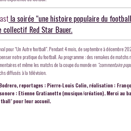
cast
la soirée “une histoire populaire du footbal
 collectif Red Star Bauer.
tival pour “Un Autre football”. Pendant 4 mois, de septembre à décembre 2022
penser notre pratique du football. Au programme : des remakes de matchs 
cumentaires et même les matchs de la coupe du monde en
“commentaire popu
hs diffusés à la télévision.
drero, reportages : Pierre-Louis Colin, réalisation : Franç
 sonore : Etienne Gratianette (musique/création). Merci au b
otball’ pour leur accueil.