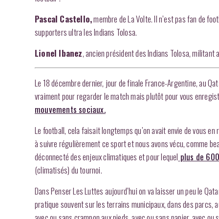
Pascal Castello,
membre de La Volte. Il n’est pas fan de footb
supporters ultra les Indians Tolosa.
Lionel Ibanez
, ancien président des Indians Tolosa, militant a
Le 18 décembre dernier, jour de finale France-Argentine, au Qat
vraiment pour regarder le match mais plutôt pour vous enregis
mouvements sociaux.
Le football, cela faisait longtemps qu’on avait envie de vous e
à suivre régulièrement ce sport et nous avons vécu, comme be
déconnecté des enjeux climatiques et pour lequel
plus de 600
(climatisés) du tournoi.
Dans Penser Les Luttes aujourd’hui on va laisser un peu le Qatar 
pratique souvent sur les terrains municipaux, dans des parc
avec ou sans crampon aux pieds, avec ou sans papier, avec ou s