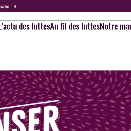
parleur.net
L’actu des luttes
Au fil des luttes
Notre man