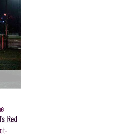
l
ne
ifs Red
ot-