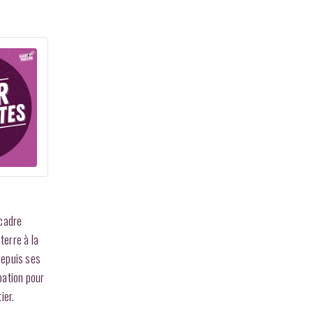
 cadre
terre à la
 depuis ses
pation pour
ier.