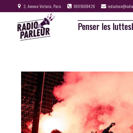
3, Avenue Victoria, Paris
0699608426
redaction@radio
Penser les luttes