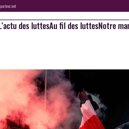
parleur.net
L’actu des luttes
Au fil des luttes
Notre man