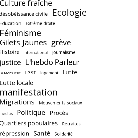
Culture fraîche
Ecologie
désobéissance civile
Education
Extrême droite
Féminisme
Gilets Jaunes
grève
Histoire
journalisme
International
L'hebdo Parleur
justice
Lutte
LGBT
logement
La Mensuelle
Lutte locale
manifestation
Migrations
Mouvements sociaux
Politique
Procès
médias
Quartiers populaires
Retraites
Santé
répression
Solidarité