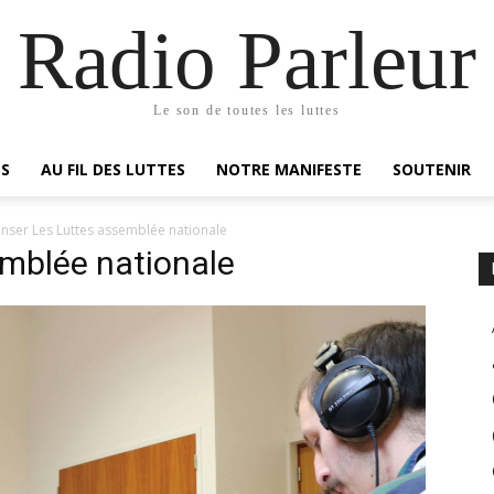
Radio Parleur
Le son de toutes les luttes
ES
AU FIL DES LUTTES
NOTRE MANIFESTE
SOUTENIR
nser Les Luttes assemblée nationale
emblée nationale