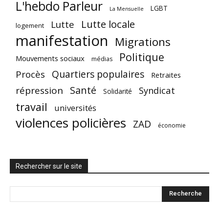
L'hebdo Parleur
LGBT
La Mensuelle
Lutte locale
Lutte
logement
manifestation
Migrations
Politique
Mouvements sociaux
médias
Quartiers populaires
Procès
Retraites
Santé
répression
Syndicat
Solidarité
travail
universités
violences policières
ZAD
économie
Rechercher sur le site