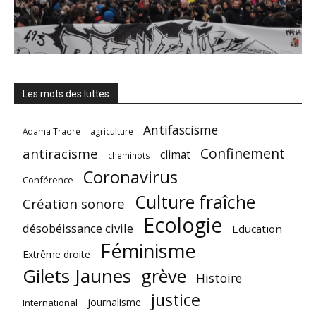
Les mots des luttes
Antifascisme
Adama Traoré
agriculture
Confinement
antiracisme
climat
cheminots
Coronavirus
Conférence
Culture fraîche
Création sonore
Ecologie
désobéissance civile
Education
Féminisme
Extrême droite
Gilets Jaunes
grève
Histoire
justice
journalisme
International