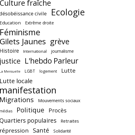
Culture fraîche
Ecologie
désobéissance civile
Education
Extrême droite
Féminisme
Gilets Jaunes
grève
Histoire
journalisme
International
L'hebdo Parleur
justice
Lutte
LGBT
logement
La Mensuelle
Lutte locale
manifestation
Migrations
Mouvements sociaux
Politique
Procès
médias
Quartiers populaires
Retraites
Santé
répression
Solidarité