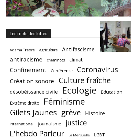
Les mots des luttes
Antifascisme
Adama Traoré
agriculture
antiracisme
climat
cheminots
Coronavirus
Confinement
Conférence
Culture fraîche
Création sonore
Ecologie
désobéissance civile
Education
Féminisme
Extrême droite
Gilets Jaunes
grève
Histoire
justice
journalisme
International
L'hebdo Parleur
LGBT
La Mensuelle