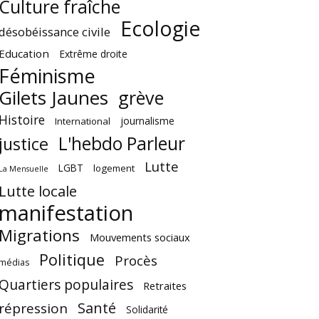
Culture fraîche
Ecologie
désobéissance civile
Education
Extrême droite
Féminisme
Gilets Jaunes
grève
Histoire
journalisme
International
L'hebdo Parleur
justice
Lutte
LGBT
logement
La Mensuelle
Lutte locale
manifestation
Migrations
Mouvements sociaux
Politique
Procès
médias
Quartiers populaires
Retraites
Santé
répression
Solidarité