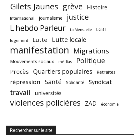
Gilets Jaunes
grève
Histoire
justice
journalisme
International
L'hebdo Parleur
LGBT
La Mensuelle
Lutte locale
Lutte
logement
manifestation
Migrations
Politique
Mouvements sociaux
médias
Quartiers populaires
Procès
Retraites
Santé
répression
Syndicat
Solidarité
travail
universités
violences policières
ZAD
économie
Rechercher sur le site