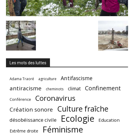
Les mots des luttes
Antifascisme
Adama Traoré
agriculture
Confinement
antiracisme
climat
cheminots
Coronavirus
Conférence
Culture fraîche
Création sonore
Ecologie
désobéissance civile
Education
Féminisme
Extrême droite