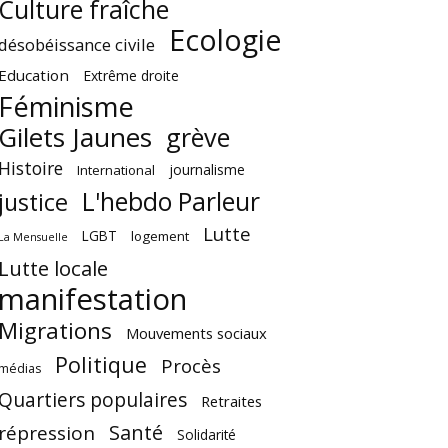
Culture fraîche
Ecologie
désobéissance civile
Education
Extrême droite
Féminisme
Gilets Jaunes
grève
Histoire
journalisme
International
L'hebdo Parleur
justice
Lutte
LGBT
logement
La Mensuelle
Lutte locale
manifestation
Migrations
Mouvements sociaux
Politique
Procès
médias
Quartiers populaires
Retraites
Santé
répression
Solidarité