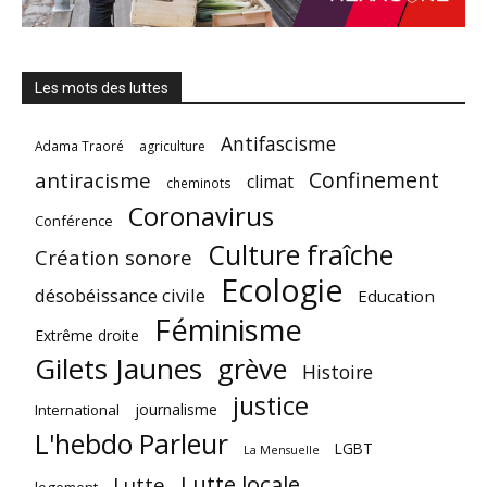
Les mots des luttes
Antifascisme
Adama Traoré
agriculture
Confinement
antiracisme
climat
cheminots
Coronavirus
Conférence
Culture fraîche
Création sonore
Ecologie
désobéissance civile
Education
Féminisme
Extrême droite
Gilets Jaunes
grève
Histoire
justice
journalisme
International
L'hebdo Parleur
LGBT
La Mensuelle
Lutte locale
Lutte
logement