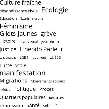
Culture fraîche
Ecologie
désobéissance civile
Education
Extrême droite
Féminisme
Gilets Jaunes
grève
Histoire
journalisme
International
L'hebdo Parleur
justice
Lutte
LGBT
logement
La Mensuelle
Lutte locale
manifestation
Migrations
Mouvements sociaux
Politique
Procès
médias
Quartiers populaires
Retraites
Santé
répression
Solidarité