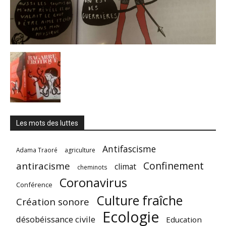
Les mots des luttes
Antifascisme
Adama Traoré
agriculture
Confinement
antiracisme
climat
cheminots
Coronavirus
Conférence
Culture fraîche
Création sonore
Ecologie
désobéissance civile
Education