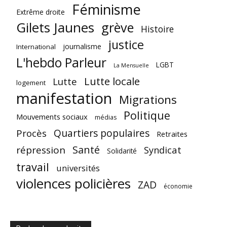
Féminisme
Extrême droite
Gilets Jaunes
grève
Histoire
justice
journalisme
International
L'hebdo Parleur
LGBT
La Mensuelle
Lutte locale
Lutte
logement
manifestation
Migrations
Politique
Mouvements sociaux
médias
Quartiers populaires
Procès
Retraites
Santé
répression
Syndicat
Solidarité
travail
universités
violences policières
ZAD
économie