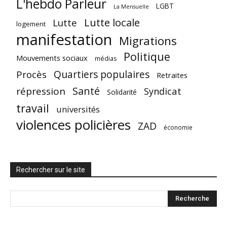
L'hebdo Parleur
LGBT
La Mensuelle
Lutte locale
Lutte
logement
manifestation
Migrations
Politique
Mouvements sociaux
médias
Quartiers populaires
Procès
Retraites
Santé
répression
Syndicat
Solidarité
travail
universités
violences policières
ZAD
économie
Rechercher sur le site