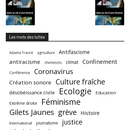
Les mots des luttes
Antifascisme
Adama Traoré
agriculture
Confinement
antiracisme
climat
cheminots
Coronavirus
Conférence
Culture fraîche
Création sonore
Ecologie
désobéissance civile
Education
Féminisme
Extrême droite
Gilets Jaunes
grève
Histoire
justice
journalisme
International