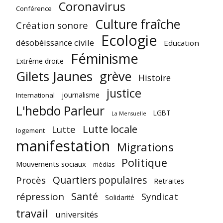
Coronavirus
Conférence
Culture fraîche
Création sonore
Ecologie
désobéissance civile
Education
Féminisme
Extrême droite
Gilets Jaunes
grève
Histoire
justice
journalisme
International
L'hebdo Parleur
LGBT
La Mensuelle
Lutte locale
Lutte
logement
manifestation
Migrations
Politique
Mouvements sociaux
médias
Quartiers populaires
Procès
Retraites
Santé
répression
Syndicat
Solidarité
travail
universités