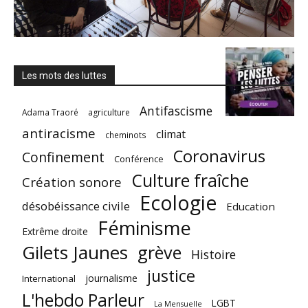
Les mots des luttes
Antifascisme
Adama Traoré
agriculture
antiracisme
climat
cheminots
Coronavirus
Confinement
Conférence
Culture fraîche
Création sonore
Ecologie
désobéissance civile
Education
Féminisme
Extrême droite
Gilets Jaunes
grève
Histoire
justice
journalisme
International
L'hebdo Parleur
LGBT
La Mensuelle