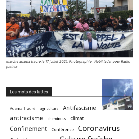
marche adama traoré le 17 juillet 2021. Photographie : Nabil Izdar pour Radio
parleur
Les mots des luttes
Antifascisme
Adama Traoré
agriculture
antiracisme
climat
cheminots
Coronavirus
Confinement
Conférence