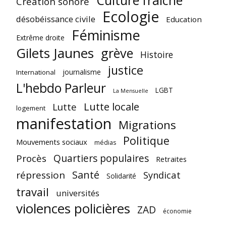
Culture fraîche
Création sonore
Ecologie
désobéissance civile
Education
Féminisme
Extrême droite
Gilets Jaunes
grève
Histoire
justice
journalisme
International
L'hebdo Parleur
LGBT
La Mensuelle
Lutte locale
Lutte
logement
manifestation
Migrations
Politique
Mouvements sociaux
médias
Quartiers populaires
Procès
Retraites
Santé
répression
Syndicat
Solidarité
travail
universités
violences policières
ZAD
économie