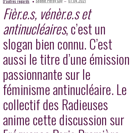
–
Sophie Peroy Gay
07.04.2021
D’autres regards
Fièr.e.s, vénèr.e.s et
antinucléaires
, c’est un
slogan bien connu. C’est
aussi le titre d’une émission
passionnante sur le
féminisme antinucléaire. Le
collectif des Radieuses
anime cette discussion sur