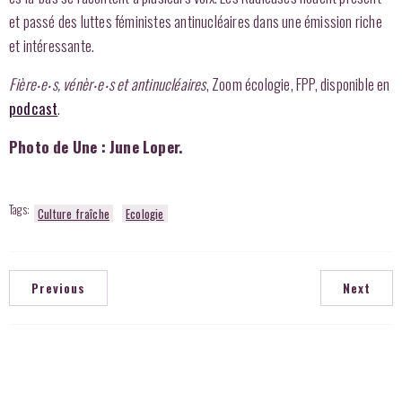
et passé des luttes féministes antinucléaires dans une émission riche
et intéressante.
Fière‧e‧s, vénèr‧e‧s et antinucléaires
, Zoom écologie, FPP, disponible en
podcast
.
Photo de Une : June Loper.
Tags:
Culture fraîche
Ecologie
Previous
Next