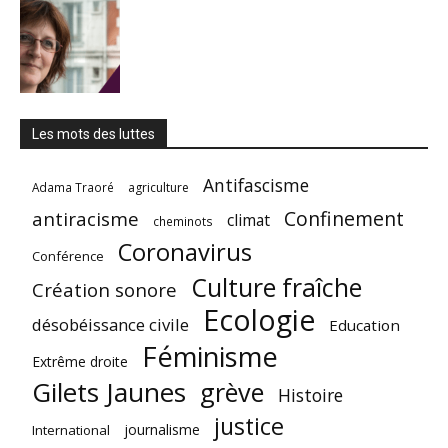
Les mots des luttes
Antifascisme
Adama Traoré
agriculture
Confinement
antiracisme
climat
cheminots
Coronavirus
Conférence
Culture fraîche
Création sonore
Ecologie
désobéissance civile
Education
Féminisme
Extrême droite
Gilets Jaunes
grève
Histoire
justice
journalisme
International