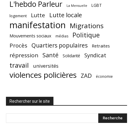
L'hebdo Parleur
LGBT
La Mensuelle
Lutte locale
Lutte
logement
manifestation
Migrations
Politique
Mouvements sociaux
médias
Quartiers populaires
Procès
Retraites
Santé
répression
Syndicat
Solidarité
travail
universités
violences policières
ZAD
économie
Rechercher sur le site