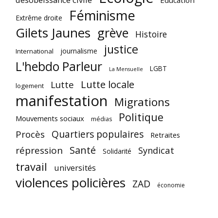
Féminisme
Extrême droite
Gilets Jaunes
grève
Histoire
justice
journalisme
International
L'hebdo Parleur
LGBT
La Mensuelle
Lutte locale
Lutte
logement
manifestation
Migrations
Politique
Mouvements sociaux
médias
Quartiers populaires
Procès
Retraites
Santé
répression
Syndicat
Solidarité
travail
universités
violences policières
ZAD
économie