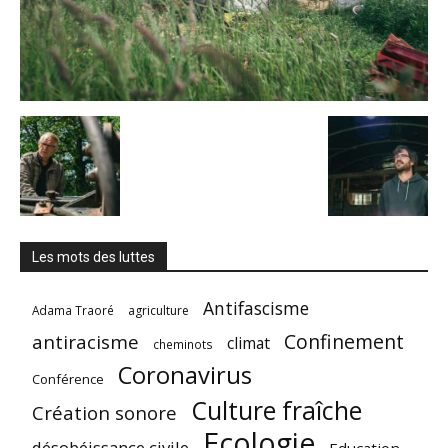
Les mots des luttes
Antifascisme
Adama Traoré
agriculture
Confinement
antiracisme
climat
cheminots
Coronavirus
Conférence
Culture fraîche
Création sonore
Ecologie
désobéissance civile
Education