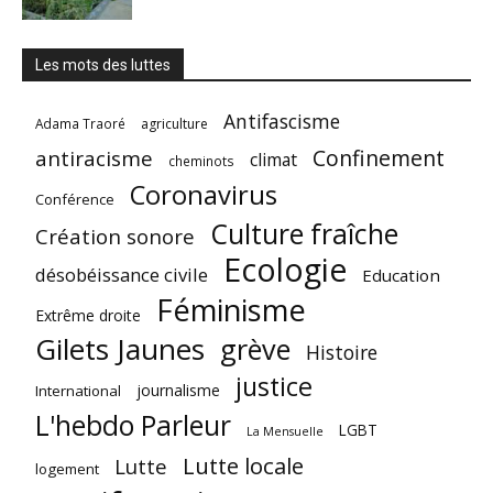
Les mots des luttes
Antifascisme
Adama Traoré
agriculture
Confinement
antiracisme
climat
cheminots
Coronavirus
Conférence
Culture fraîche
Création sonore
Ecologie
désobéissance civile
Education
Féminisme
Extrême droite
Gilets Jaunes
grève
Histoire
justice
journalisme
International
L'hebdo Parleur
LGBT
La Mensuelle
Lutte locale
Lutte
logement