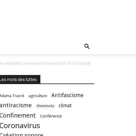
alie Invisibles Commerces et Services 09 07 20 Paris @
Les mots des luttes
Antifascisme
Adama Traoré
agriculture
antiracisme
climat
cheminots
Confinement
Conférence
Coronavirus
Création sonore