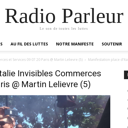
Radio Parleur
Le son de toutes les luttes
ES
AU FIL DES LUTTES
NOTRE MANIFESTE
SOUTENIR
rces et Services 09 07 20 Paris @ Martin Lelievre (5)
Manifestation place d'It
Italie Invisibles Commerces
ris @ Martin Lelievre (5)