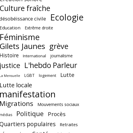
Culture fraîche
Ecologie
désobéissance civile
Education
Extrême droite
Féminisme
Gilets Jaunes
grève
Histoire
journalisme
International
L'hebdo Parleur
justice
Lutte
LGBT
logement
La Mensuelle
Lutte locale
manifestation
Migrations
Mouvements sociaux
Politique
Procès
médias
Quartiers populaires
Retraites