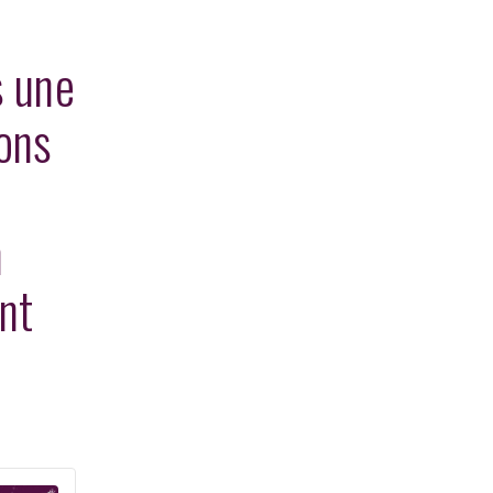
s
s une
ions
n
nt