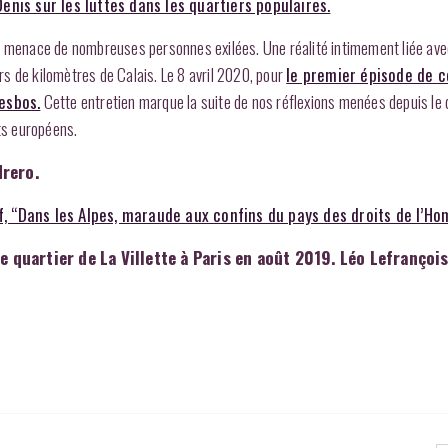
nis sur les luttes dans les quartiers populaires.
m menace de nombreuses personnes exilées. Une réalité intimement liée ave
ers de kilomètres de Calais. Le 8 avril 2020, pour
le premier épisode de 
Lesbos.
Cette entretien marque la suite de nos réflexions menées depuis le 
ats européens.
drero.
f, “Dans les Alpes, maraude aux confins du pays des droits de l’H
e quartier de La Villette à Paris en août 2019. Léo Lefrançoi