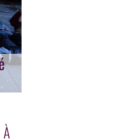
é
. À