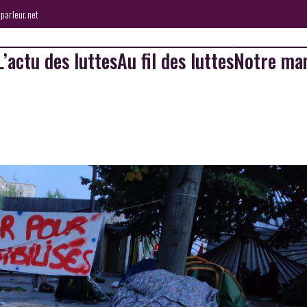
parleur.net
L’actu des luttes
Au fil des luttes
Notre man