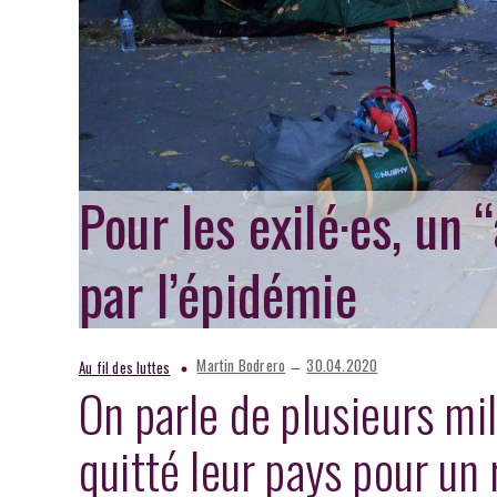
Pour les exilé·es, un
par l’épidémie
–
Martin Bodrero
30.04.2020
Au fil des luttes
On parle de plusieurs mil
quitté leur pays pour un 