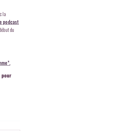
c la
ce podcast
début du
omme”.
s pour