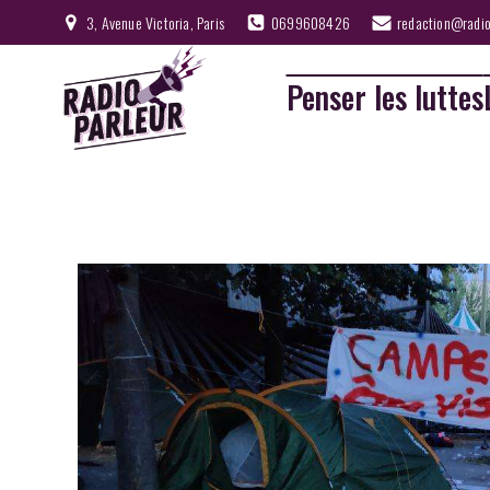
3, Avenue Victoria, Paris
0699608426
redaction@radio
Penser les luttes