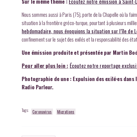
Sur le même thème :
Écoutez notre émission à Saint-De
Nous sommes aussi à Paris (75), porte de la Chapelle où la fai
situation à la frontière gréco-turque, pourtant à plusieurs milli
hebdomadaire, nous évoquions la situation sur l’île de 
confinement sur le sujet des exilés et la responsabilité des ét
Une émission produite et présentée par Martin Bo
Pour aller plus loin :
Écoutez notre reportage exclusi
Photographie de une : Expulsion des exilé·es dans l
Radio Parleur.
Tags:
Coronavirus
Migrations