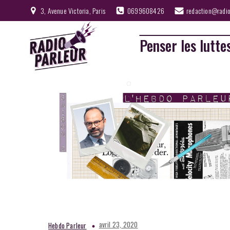
3, Avenue Victoria, Paris
0699608426
redaction@radio
Penser les lutte
avril 23, 2020
Hebdo Parleur