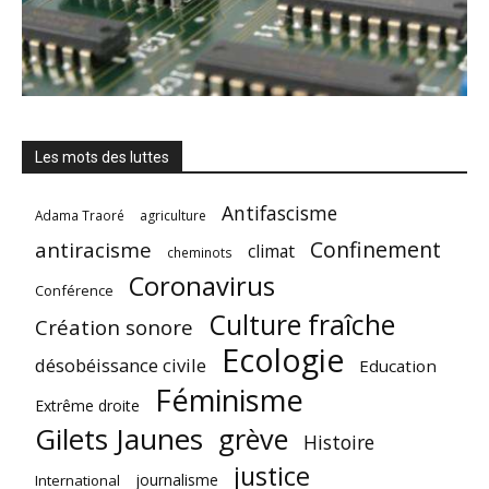
Les mots des luttes
Antifascisme
Adama Traoré
agriculture
Confinement
antiracisme
climat
cheminots
Coronavirus
Conférence
Culture fraîche
Création sonore
Ecologie
désobéissance civile
Education
Féminisme
Extrême droite
Gilets Jaunes
grève
Histoire
justice
journalisme
International