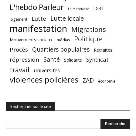
L'hebdo Parleur
LGBT
La Mensuelle
Lutte locale
Lutte
logement
manifestation
Migrations
Politique
Mouvements sociaux
médias
Quartiers populaires
Procès
Retraites
Santé
répression
Syndicat
Solidarité
travail
universités
violences policières
ZAD
économie
Rechercher sur le site