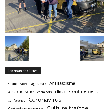
Les mots des luttes
Antifascisme
Adama Traoré
agriculture
Confinement
antiracisme
climat
cheminots
Coronavirus
Conférence
Culture fraîche
Création sonore