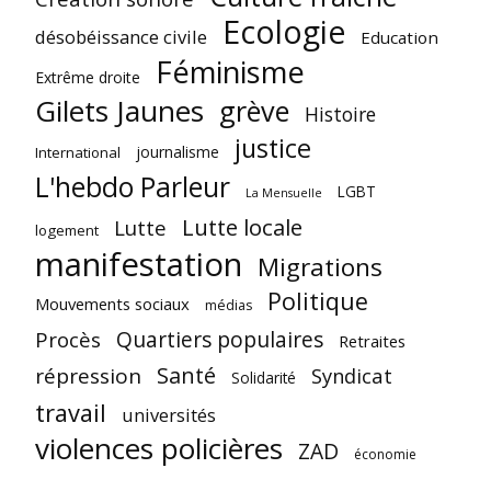
Ecologie
désobéissance civile
Education
Féminisme
Extrême droite
Gilets Jaunes
grève
Histoire
justice
journalisme
International
L'hebdo Parleur
LGBT
La Mensuelle
Lutte locale
Lutte
logement
manifestation
Migrations
Politique
Mouvements sociaux
médias
Quartiers populaires
Procès
Retraites
Santé
répression
Syndicat
Solidarité
travail
universités
violences policières
ZAD
économie