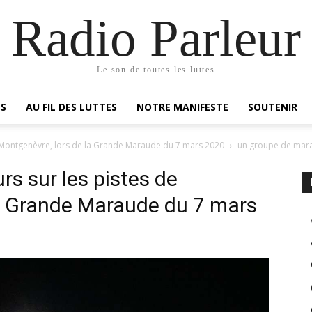
Radio Parleur
Le son de toutes les luttes
ES
AU FIL DES LUTTES
NOTRE MANIFESTE
SOUTENIR
 Montgenèvre, lors de la Grande Maraude du 7 mars 2020
un groupe de marau
s sur les pistes de
la Grande Maraude du 7 mars