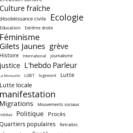
Culture fraîche
Ecologie
désobéissance civile
Education
Extrême droite
Féminisme
Gilets Jaunes
grève
Histoire
journalisme
International
L'hebdo Parleur
justice
Lutte
LGBT
logement
La Mensuelle
Lutte locale
manifestation
Migrations
Mouvements sociaux
Politique
Procès
médias
Quartiers populaires
Retraites