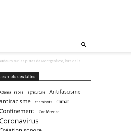
deurs sur les pistes de Montgenèvre, lors de la
Les mots des luttes
Antifascisme
Adama Traoré
agriculture
antiracisme
climat
cheminots
Confinement
Conférence
Coronavirus
Création sonore