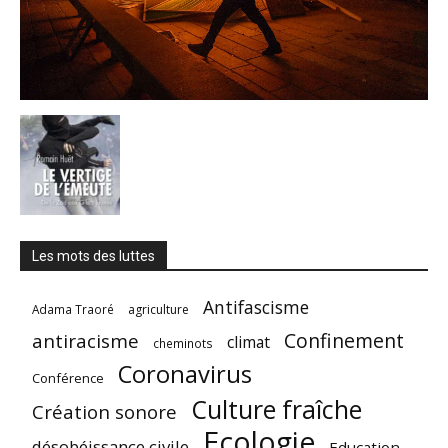
Les mots des luttes
Antifascisme
Adama Traoré
agriculture
Confinement
antiracisme
climat
cheminots
Coronavirus
Conférence
Culture fraîche
Création sonore
Ecologie
désobéissance civile
Education