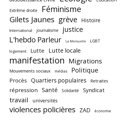
Féminisme
Extrême droite
Gilets Jaunes
grève
Histoire
justice
journalisme
International
L'hebdo Parleur
LGBT
La Mensuelle
Lutte locale
Lutte
logement
manifestation
Migrations
Politique
Mouvements sociaux
médias
Quartiers populaires
Procès
Retraites
Santé
répression
Syndicat
Solidarité
travail
universités
violences policières
ZAD
économie