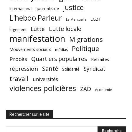
justice
journalisme
International
L'hebdo Parleur
LGBT
La Mensuelle
Lutte locale
Lutte
logement
manifestation
Migrations
Politique
Mouvements sociaux
médias
Quartiers populaires
Procès
Retraites
Santé
répression
Syndicat
Solidarité
travail
universités
violences policières
ZAD
économie
Rechercher sur le site