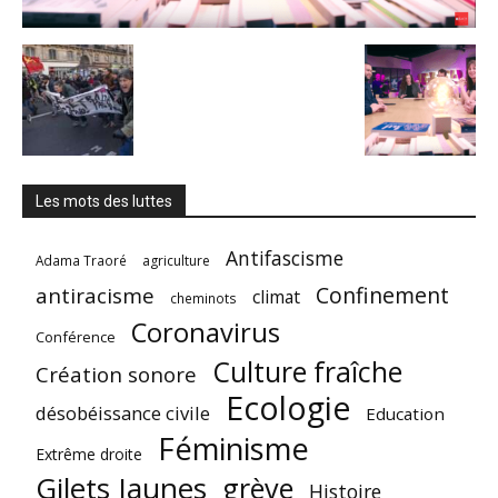
Les mots des luttes
Antifascisme
Adama Traoré
agriculture
Confinement
antiracisme
climat
cheminots
Coronavirus
Conférence
Culture fraîche
Création sonore
Ecologie
désobéissance civile
Education
Féminisme
Extrême droite
Gilets Jaunes
grève
Histoire