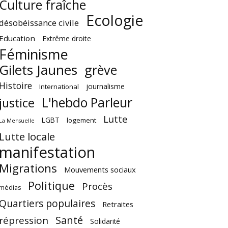
Culture fraîche
Ecologie
désobéissance civile
Education
Extrême droite
Féminisme
Gilets Jaunes
grève
Histoire
journalisme
International
L'hebdo Parleur
justice
Lutte
LGBT
logement
La Mensuelle
Lutte locale
manifestation
Migrations
Mouvements sociaux
Politique
Procès
médias
Quartiers populaires
Retraites
Santé
répression
Solidarité