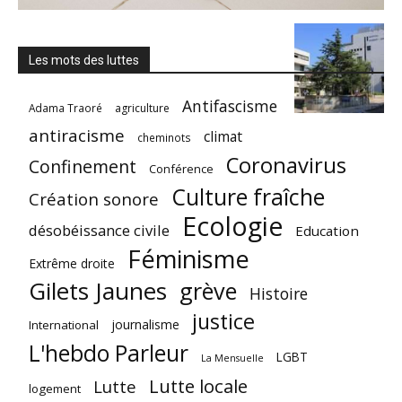
Les mots des luttes
Antifascisme
Adama Traoré
agriculture
antiracisme
climat
cheminots
Coronavirus
Confinement
Conférence
Culture fraîche
Création sonore
Ecologie
désobéissance civile
Education
Féminisme
Extrême droite
Gilets Jaunes
grève
Histoire
justice
journalisme
International
L'hebdo Parleur
LGBT
La Mensuelle
Lutte locale
Lutte
logement