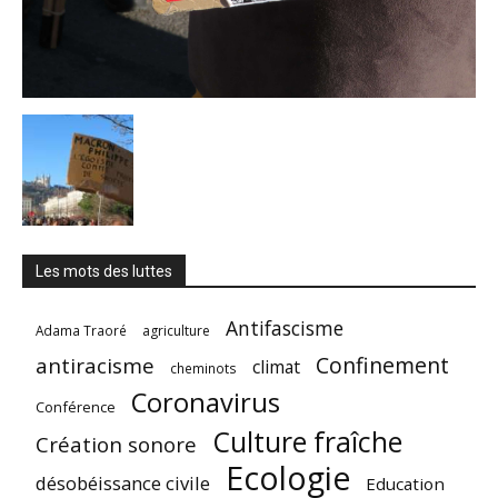
Les mots des luttes
Antifascisme
Adama Traoré
agriculture
Confinement
antiracisme
climat
cheminots
Coronavirus
Conférence
Culture fraîche
Création sonore
Ecologie
désobéissance civile
Education