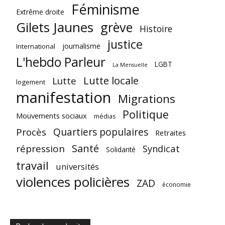
Féminisme
Extrême droite
Gilets Jaunes
grève
Histoire
justice
journalisme
International
L'hebdo Parleur
LGBT
La Mensuelle
Lutte locale
Lutte
logement
manifestation
Migrations
Politique
Mouvements sociaux
médias
Quartiers populaires
Procès
Retraites
Santé
répression
Syndicat
Solidarité
travail
universités
violences policières
ZAD
économie