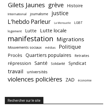
Gilets Jaunes
grève
Histoire
justice
journalisme
International
L'hebdo Parleur
LGBT
La Mensuelle
Lutte locale
Lutte
logement
manifestation
Migrations
Politique
Mouvements sociaux
médias
Quartiers populaires
Procès
Retraites
Santé
répression
Syndicat
Solidarité
travail
universités
violences policières
ZAD
économie
Rechercher sur le site