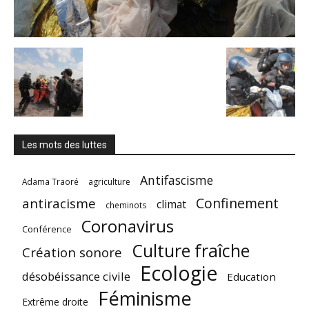
Les mots des luttes
Antifascisme
Adama Traoré
agriculture
Confinement
antiracisme
climat
cheminots
Coronavirus
Conférence
Culture fraîche
Création sonore
Ecologie
désobéissance civile
Education
Féminisme
Extrême droite