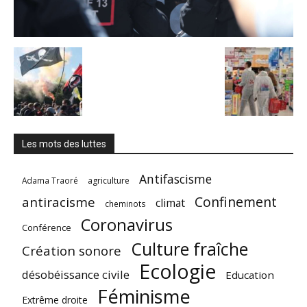
Les mots des luttes
Antifascisme
Adama Traoré
agriculture
Confinement
antiracisme
climat
cheminots
Coronavirus
Conférence
Culture fraîche
Création sonore
Ecologie
désobéissance civile
Education
Féminisme
Extrême droite