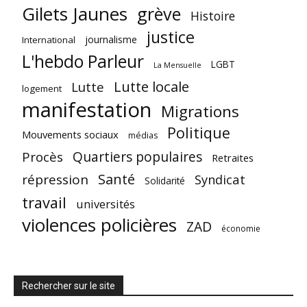
Gilets Jaunes
grève
Histoire
justice
journalisme
International
L'hebdo Parleur
LGBT
La Mensuelle
Lutte locale
Lutte
logement
manifestation
Migrations
Politique
Mouvements sociaux
médias
Quartiers populaires
Procès
Retraites
Santé
répression
Syndicat
Solidarité
travail
universités
violences policières
ZAD
économie
Rechercher sur le site