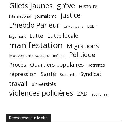
Gilets Jaunes
grève
Histoire
justice
journalisme
International
L'hebdo Parleur
LGBT
La Mensuelle
Lutte locale
Lutte
logement
manifestation
Migrations
Politique
Mouvements sociaux
médias
Quartiers populaires
Procès
Retraites
Santé
répression
Syndicat
Solidarité
travail
universités
violences policières
ZAD
économie
Rechercher sur le site