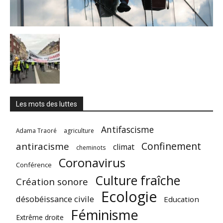
Les mots des luttes
Antifascisme
Adama Traoré
agriculture
Confinement
antiracisme
climat
cheminots
Coronavirus
Conférence
Culture fraîche
Création sonore
Ecologie
désobéissance civile
Education
Féminisme
Extrême droite