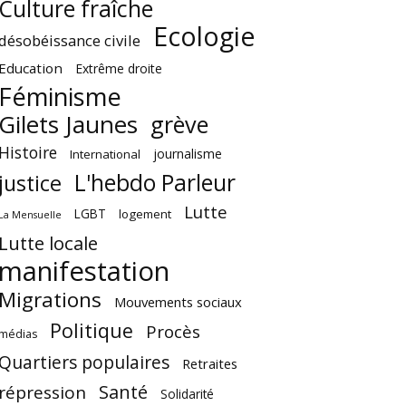
Culture fraîche
Ecologie
désobéissance civile
Education
Extrême droite
Féminisme
Gilets Jaunes
grève
Histoire
journalisme
International
L'hebdo Parleur
justice
Lutte
LGBT
logement
La Mensuelle
Lutte locale
manifestation
Migrations
Mouvements sociaux
Politique
Procès
médias
Quartiers populaires
Retraites
Santé
répression
Solidarité