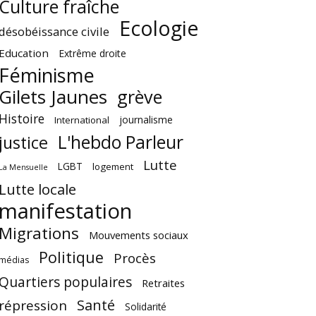
Culture fraîche
Ecologie
désobéissance civile
Education
Extrême droite
Féminisme
Gilets Jaunes
grève
Histoire
journalisme
International
L'hebdo Parleur
justice
Lutte
LGBT
logement
La Mensuelle
Lutte locale
manifestation
Migrations
Mouvements sociaux
Politique
Procès
médias
Quartiers populaires
Retraites
Santé
répression
Solidarité