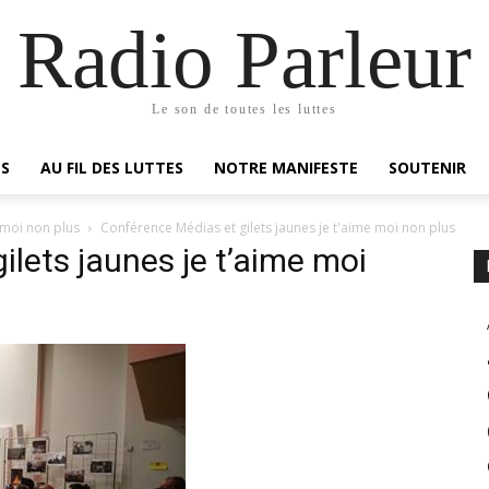
Radio Parleur
Le son de toutes les luttes
ES
AU FIL DES LUTTES
NOTRE MANIFESTE
SOUTENIR
 moi non plus
Conférence Médias et gilets jaunes je t'aime moi non plus
lets jaunes je t’aime moi