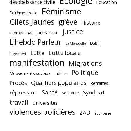
Ecologie
désobéissance civile
Education
Féminisme
Extrême droite
Gilets Jaunes
grève
Histoire
justice
journalisme
International
L'hebdo Parleur
LGBT
La Mensuelle
Lutte locale
Lutte
logement
manifestation
Migrations
Politique
Mouvements sociaux
médias
Quartiers populaires
Procès
Retraites
Santé
répression
Syndicat
Solidarité
travail
universités
violences policières
ZAD
économie