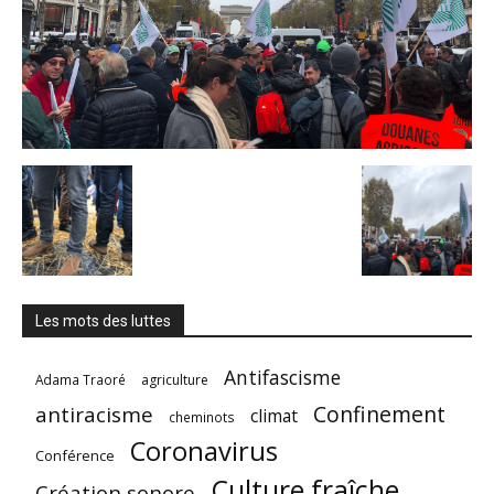
Les mots des luttes
Antifascisme
Adama Traoré
agriculture
Confinement
antiracisme
climat
cheminots
Coronavirus
Conférence
Culture fraîche
Création sonore