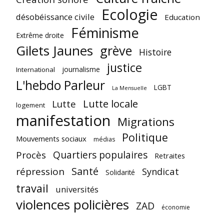
Ecologie
désobéissance civile
Education
Féminisme
Extrême droite
Gilets Jaunes
grève
Histoire
justice
journalisme
International
L'hebdo Parleur
LGBT
La Mensuelle
Lutte locale
Lutte
logement
manifestation
Migrations
Politique
Mouvements sociaux
médias
Quartiers populaires
Procès
Retraites
Santé
répression
Syndicat
Solidarité
travail
universités
violences policières
ZAD
économie