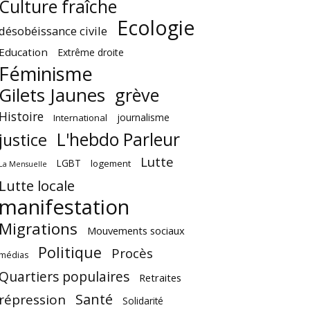
Culture fraîche
Ecologie
désobéissance civile
Education
Extrême droite
Féminisme
Gilets Jaunes
grève
Histoire
journalisme
International
L'hebdo Parleur
justice
Lutte
LGBT
logement
La Mensuelle
Lutte locale
manifestation
Migrations
Mouvements sociaux
Politique
Procès
médias
Quartiers populaires
Retraites
Santé
répression
Solidarité