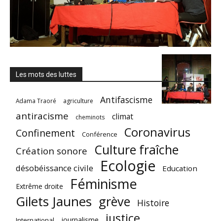
Les mots des luttes
Antifascisme
Adama Traoré
agriculture
antiracisme
climat
cheminots
Coronavirus
Confinement
Conférence
Culture fraîche
Création sonore
Ecologie
désobéissance civile
Education
Féminisme
Extrême droite
Gilets Jaunes
grève
Histoire
justice
journalisme
International