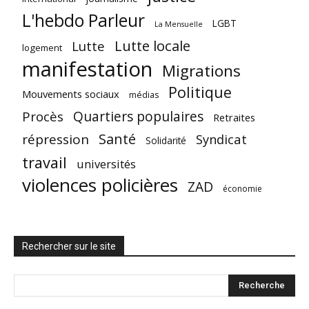
L'hebdo Parleur
LGBT
La Mensuelle
Lutte locale
Lutte
logement
manifestation
Migrations
Politique
Mouvements sociaux
médias
Quartiers populaires
Procès
Retraites
Santé
répression
Syndicat
Solidarité
travail
universités
violences policières
ZAD
économie
Rechercher sur le site