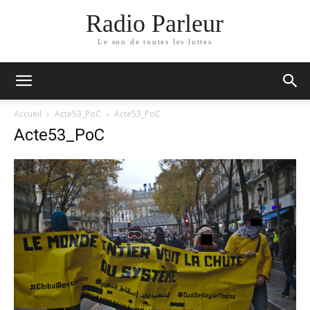
Radio Parleur
Le son de toutes les luttes
Accueil
Acte53_PoC
Acte53_PoC
Acte53_PoC