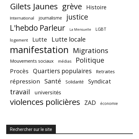
Gilets Jaunes
grève
Histoire
justice
journalisme
International
L'hebdo Parleur
LGBT
La Mensuelle
Lutte locale
Lutte
logement
manifestation
Migrations
Politique
Mouvements sociaux
médias
Quartiers populaires
Procès
Retraites
Santé
répression
Syndicat
Solidarité
travail
universités
violences policières
ZAD
économie
Rechercher sur le site