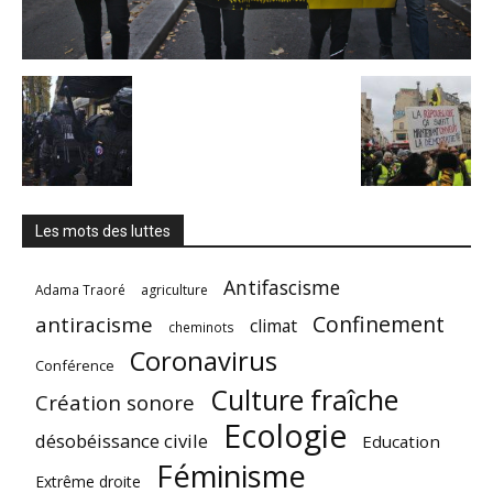
Les mots des luttes
Antifascisme
Adama Traoré
agriculture
Confinement
antiracisme
climat
cheminots
Coronavirus
Conférence
Culture fraîche
Création sonore
Ecologie
désobéissance civile
Education
Féminisme
Extrême droite