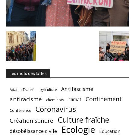
Les mots des luttes
Antifascisme
Adama Traoré
agriculture
Confinement
antiracisme
climat
cheminots
Coronavirus
Conférence
Culture fraîche
Création sonore
Ecologie
désobéissance civile
Education