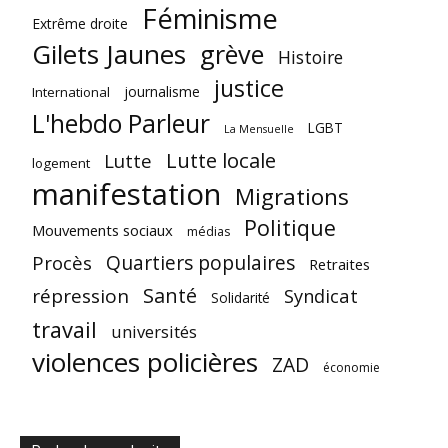
Féminisme
Extrême droite
Gilets Jaunes
grève
Histoire
justice
journalisme
International
L'hebdo Parleur
LGBT
La Mensuelle
Lutte locale
Lutte
logement
manifestation
Migrations
Politique
Mouvements sociaux
médias
Quartiers populaires
Procès
Retraites
Santé
répression
Syndicat
Solidarité
travail
universités
violences policières
ZAD
économie