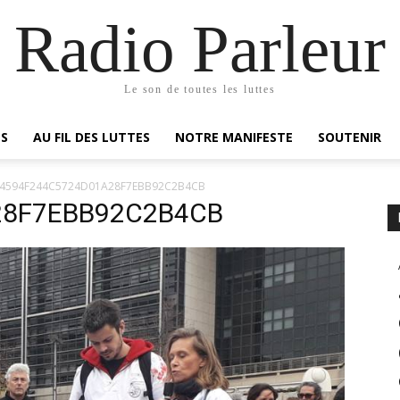
Radio Parleur
Le son de toutes les luttes
ES
AU FIL DES LUTTES
NOTRE MANIFESTE
SOUTENIR
4594F244C5724D01A28F7EBB92C2B4CB
28F7EBB92C2B4CB