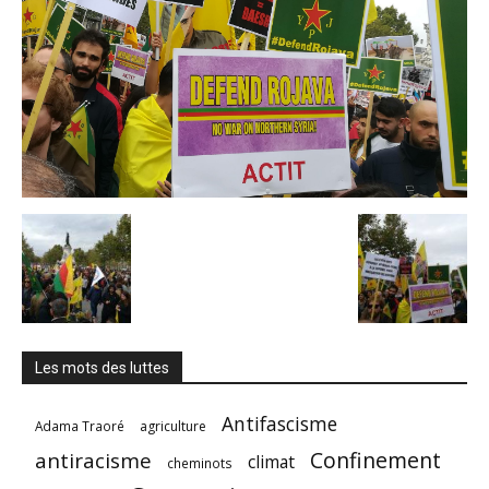
Les mots des luttes
Antifascisme
Adama Traoré
agriculture
Confinement
antiracisme
climat
cheminots