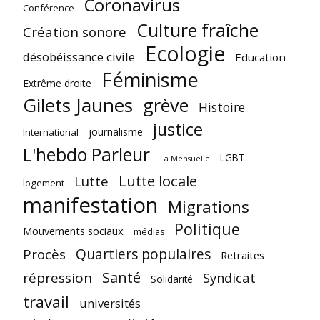
Coronavirus
Conférence
Culture fraîche
Création sonore
Ecologie
désobéissance civile
Education
Féminisme
Extrême droite
Gilets Jaunes
grève
Histoire
justice
journalisme
International
L'hebdo Parleur
LGBT
La Mensuelle
Lutte locale
Lutte
logement
manifestation
Migrations
Politique
Mouvements sociaux
médias
Quartiers populaires
Procès
Retraites
Santé
répression
Syndicat
Solidarité
travail
universités