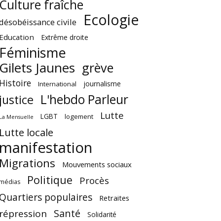
Culture fraîche
Ecologie
désobéissance civile
Education
Extrême droite
Féminisme
Gilets Jaunes
grève
Histoire
journalisme
International
L'hebdo Parleur
justice
Lutte
LGBT
logement
La Mensuelle
Lutte locale
manifestation
Migrations
Mouvements sociaux
Politique
Procès
médias
Quartiers populaires
Retraites
Santé
répression
Solidarité